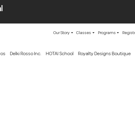
l
Our Story
Classes
Programs
Regist
ros
Delki Rosso Inc.
HOTAI School
Royalty Designs Boutique